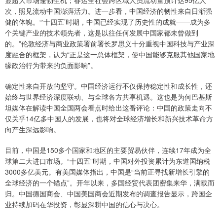
显超大市场蓬勃生机；春运全社会跨区域人员流动量预计达95亿人
次，照见流动中国澎湃活力。进一步看，中国经济的韧性来自日渐强
健的体魄。“‘十四五’时期，中国已经实现了历史性的成就——成为多
个关键产业的技术领先者，这是以往任何发展中国家都未曾做到
的。”伦敦经济与商业政策署前署长罗思义十分重视中国科技与产业深
度融合的框架，认为“正是这一总体框架，使中国能够克服其他国家地
缘政治行为带来的负面影响”。
确定性来自开放的坚守。中国经济运行不仅保持稳定性和成长性，还
始终与世界经济深度联动、与全球各方共享机遇。这也是为何巴基斯
坦媒体在解读中国全国两会看点时给出这番评论：中国的政策走向不
仅关乎14亿多中国人的发展，也将对全球经济增长和新兴技术革命方
向产生深远影响。
目前，中国是150多个国家和地区的主要贸易伙伴，连续17年成为全
球第二大进口市场。“十四五”时期，中国对外投资累计为东道国纳税
3000多亿美元。有美国媒体指出，中国是“当前正寻找新增长引擎的
全球经济的一个锚点”。开年以来，多国经贸代表团密集来华，满载而
归。中国德国商会、中国美国商会近期发布的调查报告显示，跨国企
业持续加码在华投资，彰显深耕中国的信心与决心。