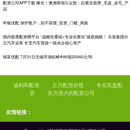
配资公司APP下载 曝光！澳洲商场引众怒：赶紧全面禁_毛皮_皮毛_产
品
申银优配 保护散户，刻不容缓_投资_门槛_风险
国内股票配资网平台 “战略性重组+专业化整合”谜底揭晓！ 兵装集团分
立汽车业务 长安汽车晋级一级央企核心资产
锦富优配 7月31日无锡市场铝棒Φ90报20940元/吨
诚利和配资
主力配资炒股
专业实盘配
资
实力强大的配资公司
友情链接：