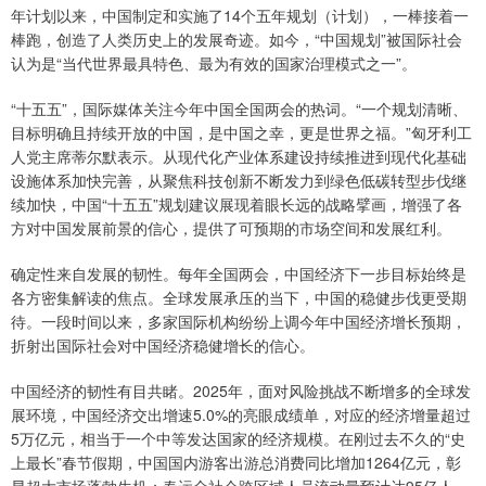
年计划以来，中国制定和实施了14个五年规划（计划），一棒接着一
棒跑，创造了人类历史上的发展奇迹。如今，“中国规划”被国际社会
认为是“当代世界最具特色、最为有效的国家治理模式之一”。
“十五五”，国际媒体关注今年中国全国两会的热词。“一个规划清晰、
目标明确且持续开放的中国，是中国之幸，更是世界之福。”匈牙利工
人党主席蒂尔默表示。从现代化产业体系建设持续推进到现代化基础
设施体系加快完善，从聚焦科技创新不断发力到绿色低碳转型步伐继
续加快，中国“十五五”规划建议展现着眼长远的战略擘画，增强了各
方对中国发展前景的信心，提供了可预期的市场空间和发展红利。
确定性来自发展的韧性。每年全国两会，中国经济下一步目标始终是
各方密集解读的焦点。全球发展承压的当下，中国的稳健步伐更受期
待。一段时间以来，多家国际机构纷纷上调今年中国经济增长预期，
折射出国际社会对中国经济稳健增长的信心。
中国经济的韧性有目共睹。2025年，面对风险挑战不断增多的全球发
展环境，中国经济交出增速5.0%的亮眼成绩单，对应的经济增量超过
5万亿元，相当于一个中等发达国家的经济规模。在刚过去不久的“史
上最长”春节假期，中国国内游客出游总消费同比增加1264亿元，彰