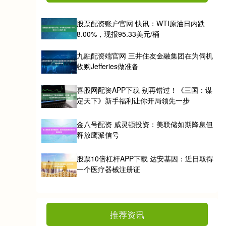
股票配资账户官网 快讯：WTI原油日内跌
8.00%，现报95.33美元/桶
九融配资端官网 三井住友金融集团在为伺机
收购Jefferies做准备
喜股网配资APP下载 别再错过！《三国：谋
定天下》新手福利让你开局领先一步
金八号配资 威灵顿投资：美联储如期降息但
释放鹰派信号
股票10倍杠杆APP下载 达安基因：近日取得
一个医疗器械注册证
推荐资讯