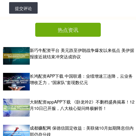
提交评论
热点资讯
新巧牛配资平台 美元跌至伊朗战争爆发以来低点 美伊据
报接近就结束冲突达成协议
长鸿配资APP下载 中国联通：业绩增速三连降，云业务
增收乏力，“国家队”套现数亿元
大财配资appAPP下载 《卧龙吟2》不删档盛典揭幕！12
月10日已开服，八大核心疑问终极解答！
成都赚配网 保德信固定收益：美联储10月如期降息但内
部仍存分歧