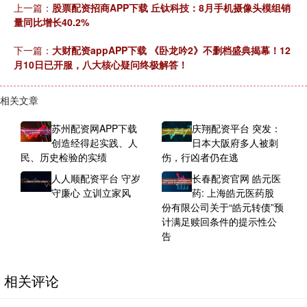
上一篇：
股票配资招商APP下载 丘钛科技：8月手机摄像头模组销
量同比增长40.2%
下一篇：
大财配资appAPP下载 《卧龙吟2》不删档盛典揭幕！12
月10日已开服，八大核心疑问终极解答！
相关文章
苏州配资网APP下载
庆翔配资平台 突发：
创造经得起实践、人
日本大阪府多人被刺
民、历史检验的实绩
伤，行凶者仍在逃
人人顺配资平台 守岁
长春配资官网 皓元医
守廉心 立训立家风
药: 上海皓元医药股
份有限公司关于“皓元转债”预
计满足赎回条件的提示性公
告
相关评论