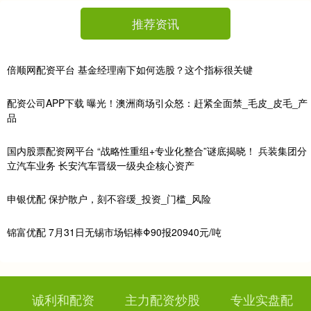
推荐资讯
倍顺网配资平台 基金经理南下如何选股？这个指标很关键
配资公司APP下载 曝光！澳洲商场引众怒：赶紧全面禁_毛皮_皮毛_产
品
国内股票配资网平台 “战略性重组+专业化整合”谜底揭晓！ 兵装集团分
立汽车业务 长安汽车晋级一级央企核心资产
申银优配 保护散户，刻不容缓_投资_门槛_风险
锦富优配 7月31日无锡市场铝棒Φ90报20940元/吨
诚利和配资
主力配资炒股
专业实盘配