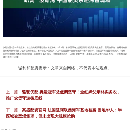
伊朗方面2月28日晚宣布，禁止任何船只通过霍尔木兹海峡。3月2日，从事国际海上货运的四川船员吴先生表示，受局势影响，波斯湾有数
百条船只停靠滞留，他所在的货船上，有十余名中国船员，“上午装完货就一直停靠在沙特朱拜勒沿岸，目前还不知道要滞留多久。”此外，
霍尔木兹海峡关闭加剧供应忧虑，国际油价飙升13%，伦敦金属交易所（LME）铝价早盘一度上涨2.8%至每吨3228美元。（封面新闻记
者 叶海燕 王丹黎）
诚利和配资提示：文章来自网络，不代表本站观点。
上一篇：
骆驼优配 奥运冠军父低调坚守！全红婵父亲朴实务农，
推广农货守道德底线
下一篇：
高盛配资官网 法国驻阿联酋海军基地被袭 当地华人：半
座城被黑烟笼罩，但未出现大规模抢购