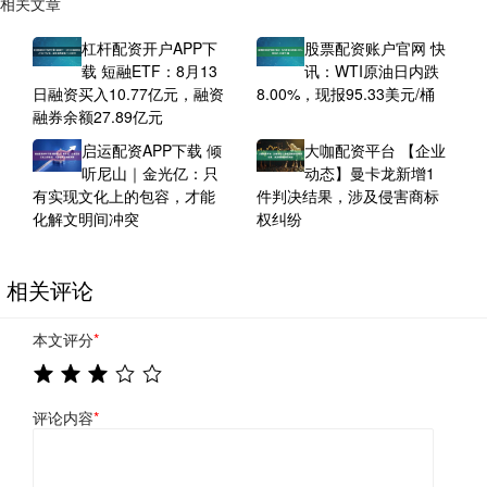
相关文章
杠杆配资开户APP下
股票配资账户官网 快
载 短融ETF：8月13
讯：WTI原油日内跌
日融资买入10.77亿元，融资
8.00%，现报95.33美元/桶
融券余额27.89亿元
启运配资APP下载 倾
大咖配资平台 【企业
听尼山｜金光亿：只
动态】曼卡龙新增1
有实现文化上的包容，才能
件判决结果，涉及侵害商标
化解文明间冲突
权纠纷
相关评论
本文评分
*
评论内容
*