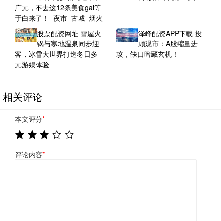
广元，不去这12条美食gai等
于白来了！_夜市_古城_烟火
股票配资网址 雪屋火
泽峰配资APP下载 投
锅与寒地温泉同步迎
顾观市：A股缩量进
客，冰雪大世界打造冬日多
攻，缺口暗藏玄机！
元游娱体验
相关评论
本文评分
*
评论内容
*