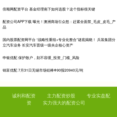
倍顺网配资平台 基金经理南下如何选股？这个指标很关键
配资公司APP下载 曝光！澳洲商场引众怒：赶紧全面禁_毛皮_皮毛_产
品
国内股票配资网平台 “战略性重组+专业化整合”谜底揭晓！ 兵装集团分
立汽车业务 长安汽车晋级一级央企核心资产
申银优配 保护散户，刻不容缓_投资_门槛_风险
锦富优配 7月31日无锡市场铝棒Φ90报20940元/吨
诚利和配资
主力配资炒股
专业实盘配
资
实力强大的配资公司