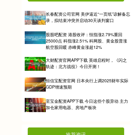
长春配资公司官网 美伊逼近“一页纸”谅解备忘
录，拟结束冲突并启动30天谈判窗口
股股吧配资 港股收评：恒指涨2.79%重回
25000点 科指涨2.51% 科网股、黄金股普涨
航空股回暖 赤峰黄金涨超12%
大财配资官网APP下载 英雄启程时，《闪之
轨迹：北方战役》今日开测！
恒信宝配资官网 日本央行上调2025财年实际
GDP增速预期
至宝金配资APP下载 今日这些个股异动 主力
加仓家用电器、房地产板块
推荐资讯