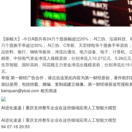
【振幅大】-今日A股共有24只个股振幅超过20%；-N三协、泓禧科技
只个股换手率超过30%；-N三协、C华新、天宏锂电等个股换手率居前
品饮料、银行、钢铁等板块，净流出通信、电力设备、电子、计算机、公
精密、中恒电气资金净流入规模居前，分别净流入10.27亿元、5.26亿元、
先导智能、国轩高科、同花顺主力资金净流出规模居前，分别净流出19.95亿元、
元。
举报 第一财经广告合作，请点击这里此内容为第一财经原创，著作权归
加以使用，包括转载、摘编、复制或建立镜像。第一财经保留追究侵权
banquan@yicai.com 相关阅读
AI进化速递丨重庆支持整车企业在这些领域应用人工智能大模型
AI进化速递丨重庆支持整车企业在这些领域应用人工智能大模型
94 07-16 20:53